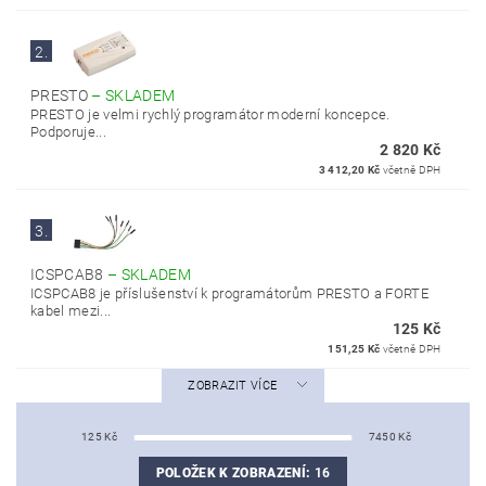
2.
PRESTO
–
SKLADEM
PRESTO je velmi rychlý programátor moderní koncepce.
Podporuje...
2 820 Kč
3 412,20 Kč
včetně DPH
3.
ICSPCAB8
–
SKLADEM
ICSPCAB8 je příslušenství k programátorům PRESTO a FORTE
kabel mezi...
125 Kč
151,25 Kč
včetně DPH
ZOBRAZIT VÍCE
125
Kč
7450
Kč
POLOŽEK K ZOBRAZENÍ:
16