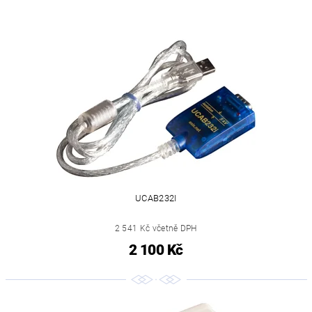
UCAB232I
2 541 Kč včetně DPH
2 100 Kč