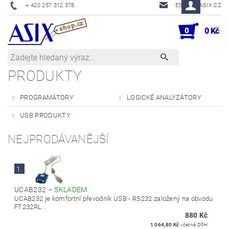
+ 420 257 312 378
ESHOP@ASIX.CZ
0
0 Kč
PRODUKTY
PROGRAMÁTORY
LOGICKÉ ANALYZÁTORY
USB PRODUKTY
NEJPRODÁVANĚJŠÍ
1.
UCAB232
–
SKLADEM
UCAB232 je komfortní převodník USB - RS232 založený na obvodu
FT232RL...
880 Kč
1 064,80 Kč
včetně DPH