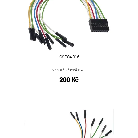
ICSPCAB16
242 Kč včetně DPH
200 Kč