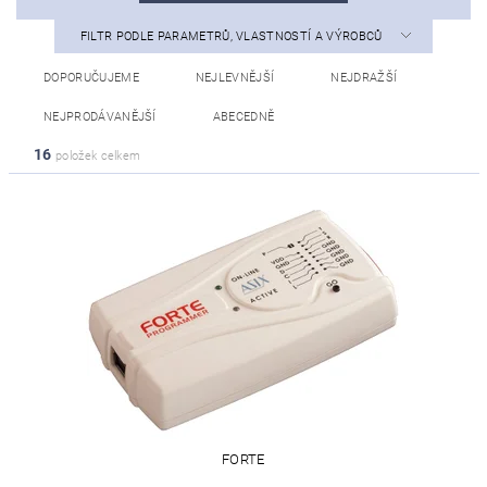
FILTR PODLE PARAMETRŮ, VLASTNOSTÍ A VÝROBCŮ
DOPORUČUJEME
NEJLEVNĚJŠÍ
NEJDRAŽŠÍ
NEJPRODÁVANĚJŠÍ
ABECEDNĚ
16
položek celkem
FORTE