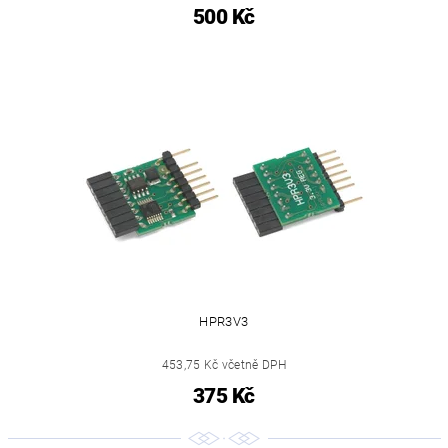
500 Kč
HPR3V3
453,75 Kč včetně DPH
375 Kč