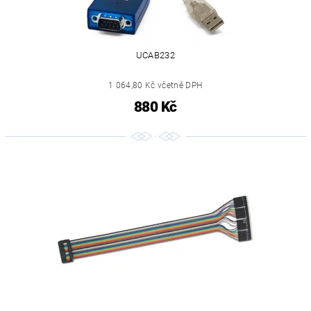
UCAB232
1 064,80 Kč včetně DPH
880 Kč