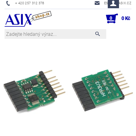
+ 420 257 312 378
ESHOP@ASIX.CZ
0
0 Kč