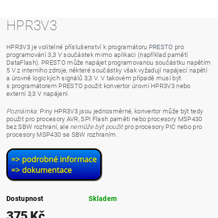
HPR3V3
HPR3V3 je volitelné příslušenství k programátoru
PRESTO
pro
programování 3,3 V součástek mimo aplikaci (například pamětí
DataFlash). PRESTO může napájet programovanou součástku napětím
5 V z interního zdroje, některé součástky však vyžadují napájecí napětí
a úrovně logických signálů 3,3 V. V takovém případě musí být
s programátorem PRESTO použit konvertor úrovní HPR3V3 nebo
externí 3,3 V napájení.
Poznámka:
Piny HPR3V3 jsou jednosměrné, konvertor může být tedy
použit pro procesory AVR, SPI Flash paměti nebo procesory MSP430
bez SBW rozhraní, ale
nemůže být použit
pro procesory PIC nebo pro
procesory MSP430 se SBW rozhraním.
Dostupnost
Skladem
375 Kč