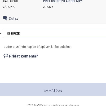
KATEGORIE
PŘÍSLUŠENSTVÍ A DOPLŇKY
ZÁRUKA
2 ROKY
Dotaz
DISKUZE
Buďte první, kdo napíše příspěvek k této položce.
Přidat komentář
www.ASIX.cz
2026 © ASIXshop.cz, všechna práva vyhrazena