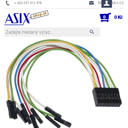
+ 420 257 312 378
ESHOP@ASIX.CZ
0
0 Kč