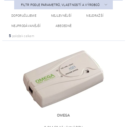
FILTR PODLE PARAMETRŮ, VLASTNOSTÍ A VÝROBCŮ
DOPORUČUJEME
NEJLEVNĚJŠÍ
NEJDRAŽŠÍ
NEJPRODÁVANĚJŠÍ
ABECEDNĚ
5
položek celkem
OMEGA