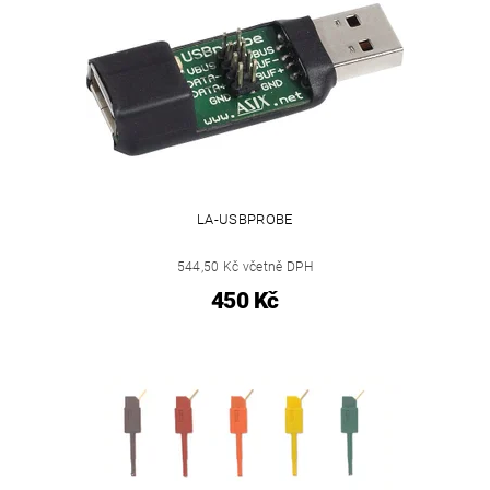
LA-USBPROBE
544,50 Kč včetně DPH
450 Kč