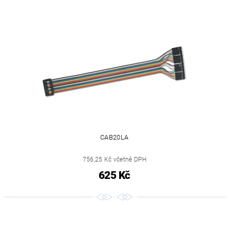
CAB20LA
756,25 Kč včetně DPH
625 Kč