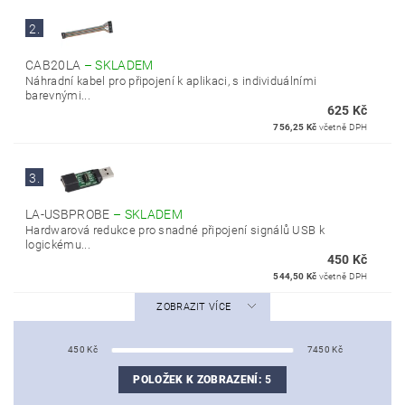
2.
CAB20LA
–
SKLADEM
Náhradní kabel pro připojení k aplikaci, s individuálními
barevnými...
625 Kč
756,25 Kč
včetně DPH
3.
LA-USBPROBE
–
SKLADEM
Hardwarová redukce pro snadné připojení signálů USB k
logickému...
450 Kč
544,50 Kč
včetně DPH
ZOBRAZIT VÍCE
450
Kč
7450
Kč
POLOŽEK K ZOBRAZENÍ:
5