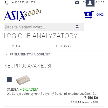
+ 420 257 312 378
ESHOP@ASIX.CZ
0
0 Kč
LOGICKÉ ANALYZÁTORY
OMEGA
SIGMA2
PŘÍSLUŠENSTVÍ A DOPLŇKY
NEJPRODÁVANĚJŠÍ
1.
OMEGA
–
SKLADEM
OMEGA je velmi výkonný a rychlý, flexibilní, snadno použitelný,...
7 450 Kč
9 014,50 Kč
včetně DPH