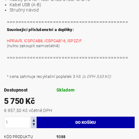
Kabel USB (A-B)
Stručný návod
==========================================
Související příslušenství a doplňky:
HPRAVR
,
ICSPCAB8
,
ICSPCAB16
,
ISP2ZIF
(nutno zakoupit samostatně)
==========================================
* cena zahrnuje
recyklační poplatek 3 Kč
(s DPH 3,63 Kč)
Dostupnost
Skladem
5 750 Kč
6 957,50 Kč včetně DPH
KÓD PRODUKTU
9388