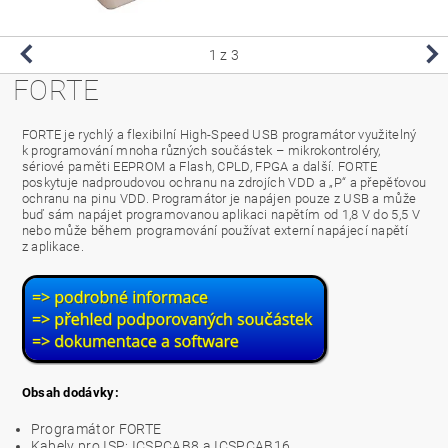
1
z 3
FORTE
FORTE je rychlý a flexibilní High-Speed USB programátor využitelný
k programování mnoha různých součástek – mikrokontroléry,
sériové paměti EEPROM a Flash, CPLD, FPGA a další. FORTE
poskytuje nadproudovou ochranu na zdrojích VDD a „P“ a přepěťovou
ochranu na pinu VDD. Programátor je napájen pouze z USB a může
buď sám napájet programovanou aplikaci napětím od 1,8 V do 5,5 V
nebo může během programování používat externí napájecí napětí
z aplikace.
Obsah dodávky:
Programátor FORTE
Kabely pro ISP: ICSPCAB8 a ICSPCAB16