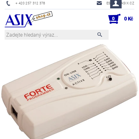
+ 420 257 312 378
ESHOP@ASIX.CZ
0
0 Kč