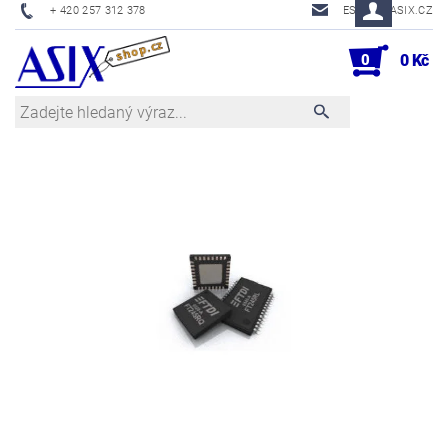
+ 420 257 312 378
ESHOP@ASIX.CZ
0
0 Kč